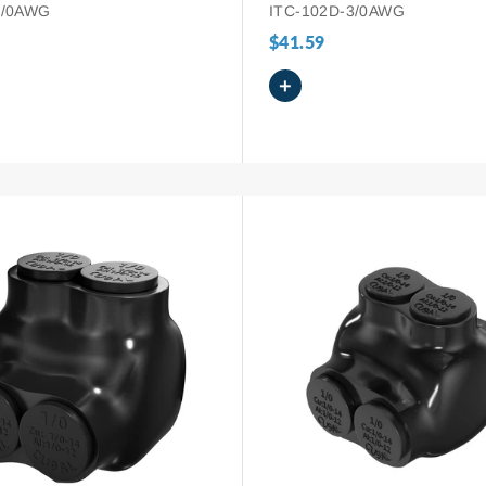
lumínio e cobre, de 3/0 AWG
de 3/0 AWG a 6 AWG
3/0AWG
ITC-102D-3/0AWG
$41.59
+