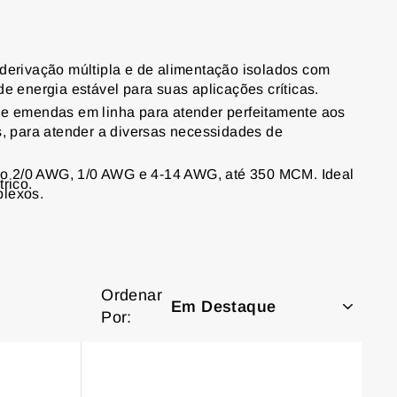
erivação múltipla e de alimentação isolados com
e energia estável para suas aplicações críticas.
is e emendas em linha para atender perfeitamente aos
s, para atender a diversas necessidades de
ndo 2/0 AWG, 1/0 AWG e 4-14 AWG, até 350 MCM. Ideal
rico.
plexos.
isolados possuem design resistente às intempéries,
e longa duração.
nça e desempenho, proporcionando tranquilidade para
uas conexões são seguras e estão em conformidade com
Ordenar
Por:
am os projetos, mantendo a segurança e a eficiência.