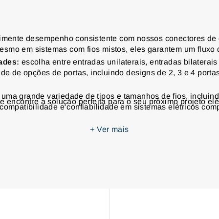
mente desempenho consistente com nossos conectores de d
mesmo em sistemas com fios mistos, eles garantem um fluxo d
ades:
escolha entre entradas unilaterais, entradas bilatera
de de opções de portas, incluindo designs de 2, 3 e 4 porta
uma grande variedade de tipos e tamanhos de fios, inclui
 encontre a solução perfeita para o seu próximo projeto elét
compatibilidade e confiabilidade em sistemas elétricos com
tados para suportar diversas condições, nossos conectores 
+
Ver mais
anto externo. Sua construção robusta garante desempenho d
Nossos conectores atendem a rigorosos padrões de segura
a você mesmo". Concentre-se no seu projeto, sabendo que s
ibilidade com fios de até 350 MCM, esses conectores agiliz