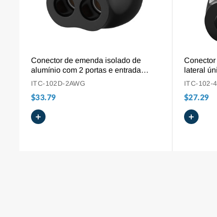
VISÃO GERAL
Conector de emenda isolado de
Conector 
alumínio com 2 portas e entrada
lateral ú
dupla lateral para bitola 2-14 AWG
cabos de
ITC-102D-2AWG
ITC-102-
$33.79
$27.29
+
+