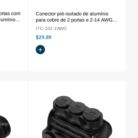
VISÃO GERAL
ortas com
Conector pré-isolado de alumínio
lumínio e
para cobre de 2 portas e 2-14 AWG
com derivação múltipla em um lado.
ITC-102-2AWG
$29.89
+