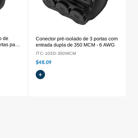
VISÃO GERAL
o de
Conector pré-isolado de 3 portas com
rtas para
entrada dupla de 350 MCM - 6 AWG
e 4 AWG a
ITC-103D-350MCM
$48.09
+