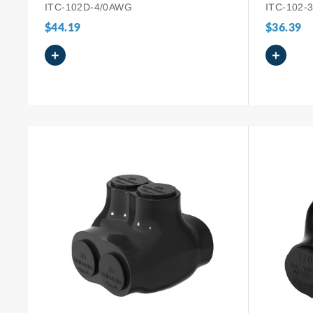
portas para cabos de 250 MCM a 6
fios de a
ITC-102D-4/0AWG
ITC-102-
AWG
a 6 AWG.
$44.19
$36.39
+
+