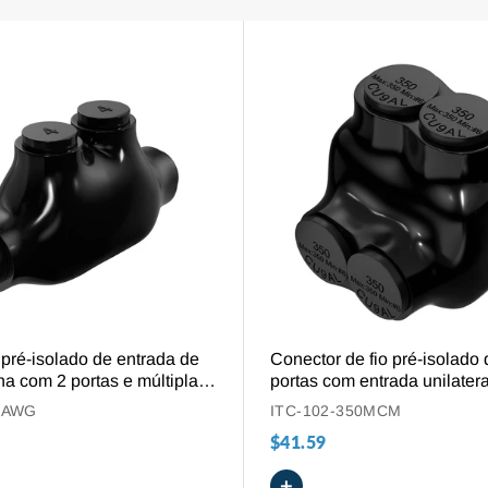
VISÃO GERAL
VISÃO GERAL
pré-isolado de entrada de
Conector de fio pré-isolado 
nha com 2 portas e múltiplas
portas com entrada unilatera
s para fios de 4 AWG a 14
350 MCM - 6 AWG
4AWG
ITC-102-350MCM
$41.59
+