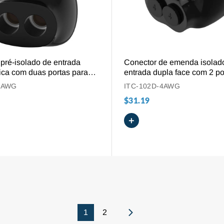
VISÃO GERAL
VISÃO GERAL
pré-isolado de entrada
Conector de emenda isolad
nica com duas portas para
entrada dupla face com 2 po
 4 a 14 AWG
fios de alumínio e cobre, d
4AWG
ITC-102D-4AWG
14 AWG.
$31.19
+
2
1
Seguinte