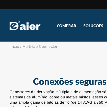
Pular
para
o
Conteúdo
COMPRAR
SOLUÇÕES
Início
/
Multi-tap Connector
Conexões seguras e
Conectores de derivação múltipla e de alimentação são
sistemas de alumínio, cobre ou metais mistos, esses 
uma ampla gama de bitolas de fio (de 14 AWG a 350 MC