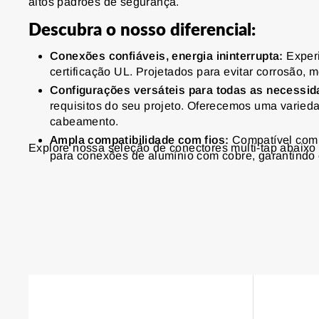
altos padrões de segurança.
Descubra o nosso diferencial:
Conexões confiáveis, energia ininterrupta:
Experi
certificação UL. Projetados para evitar corrosão, 
Configurações versáteis para todas as necessid
requisitos do seu projeto. Oferecemos uma varieda
cabeamento.
Ampla compatibilidade com fios:
Compatível com 
Explore nossa seleção de conectores multi-tap abaixo e
para conexões de alumínio com cobre, garantindo 
Design resistente às intempéries e durável:
Proje
tornando-os adequados tanto para uso interno qu
Certificação UL para Segurança e Tranquilidade:
eletricistas, empreiteiros e entusiastas do "faç
34
as normas.
Instalação fácil
: Com instalação simples e compat
itens
Mais
vendidos