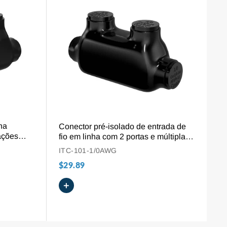
VISÃO GERAL
ha
Conector pré-isolado de entrada de
ações
fio em linha com 2 portas e múltiplas
AWG
derivações, para cabos de 1/0 AWG a
ITC-101-1/0AWG
14 AWG.
$29.89
+