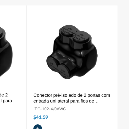
VISÃO GERAL
de 2
Conector pré-isolado de 2 portas com
l para
entrada unilateral para fios de
alumínio e cobre, 250 MCM - 6 AWG
ITC-102-4/0AWG
$41.59
+