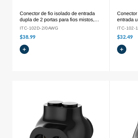
VISÃO GERAL
Conector de fio isolado de entrada
Conector 
dupla de 2 portas para fios mistos,
entrada u
2/0 AWG - 6 AWG
alumínio 
ITC-102D-2/0AWG
ITC-102-
AWG.
$38.99
$32.49
+
+