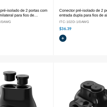
VISÃO GERAL
VISÃO GERAL
pré-isolado de 2 portas com
Conector pré-isolado de 2 p
nilateral para fios de
entrada dupla para fios de a
e cobre, de 1/0 AWG a 14
cobre, 1/0-14 AWG.
1/0AWG
ITC-102D-1/0AWG
$36.39
+