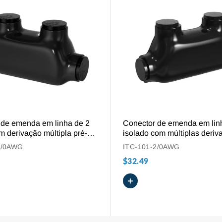
VISÃO GERAL
VISÃO GERAL
 de emenda em linha de 2
Conector de emenda em lin
m derivação múltipla pré-
isolado com múltiplas deriv
para cabos de 3/0 AWG a 6
para fios de 2/0 AWG a 6 
3/0AWG
ITC-101-2/0AWG
$32.49
+