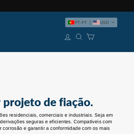
PT-PT
USD
INICIAR SESSÃO
PESQUISAR
CARRINHO DE C
 projeto de fiação.
es residenciais, comerciais e industriais. Seja em
 derivações seguras e eficientes. Compatíveis com
r corrosão e garantir a conformidade com os mais