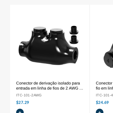
7 Dias
proteto
ras
Por
Semana
Online
24
horas
Entrega
Rápida
Quaisquer
pedidos
Política De
Devolução
VISÃO GERAL
30 dias sem
Conector de derivação isolado para
Conector 
complicações
entrada em linha de fios de 2 AWG a
fio em li
14 AWG, para conexões de alumínio
derivaçõe
ITC-101-2AWG
ITC-101-
Método De
a cobre.
AWG
$27.29
Pagamento
$24.69
Pagamento
+
+