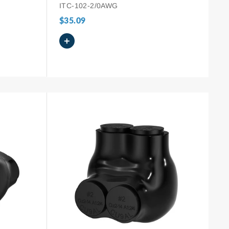
fios de cobre e alumínio, de 2/0 AWG
ITC-102-2/0AWG
a 6 AWG.
$35.09
+